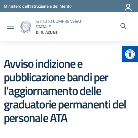
Vai ai contenuti
Vai al menu di navigazione
Vai al footer
Ministero dell'Istruzione e del Merito
ISTITUTO COMPRENSIVO
STATALE
D. A. AZUNI
Apr
Avviso indizione e
pubblicazione bandi per
l’aggiornamento delle
graduatorie permanenti del
personale ATA