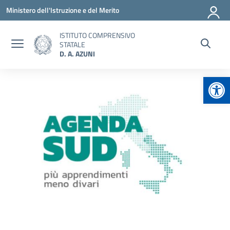
Vai ai contenuti
Vai al menu di navigazione
Vai al footer
Ministero dell'Istruzione e del Merito
ISTITUTO COMPRENSIVO
STATALE
D. A. AZUNI
Apr