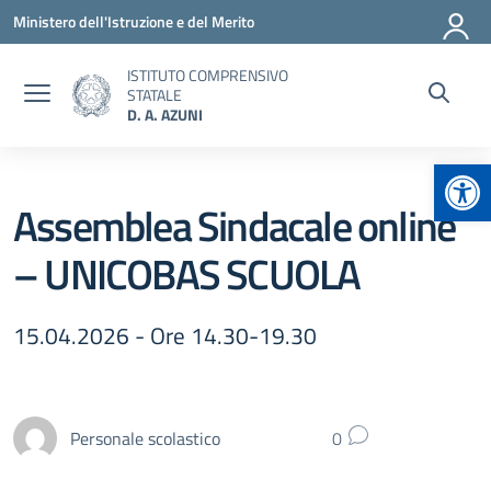
Vai ai contenuti
Vai al menu di navigazione
Vai al footer
Ministero dell'Istruzione e del Merito
ISTITUTO COMPRENSIVO
STATALE
D. A. AZUNI
Apr
Assemblea Sindacale online
– UNICOBAS SCUOLA
15.04.2026 - Ore 14.30-19.30
Personale scolastico
0