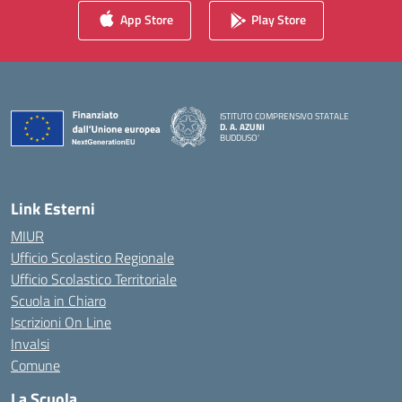
App Store
Play Store
ISTITUTO COMPRENSIVO STATALE
D. A. AZUNI
BUDDUSO'
— Visita la pagina iniziale della scuola
Link Esterni
MIUR
Ufficio Scolastico Regionale
Ufficio Scolastico Territoriale
Scuola in Chiaro
Iscrizioni On Line
Invalsi
Comune
La Scuola