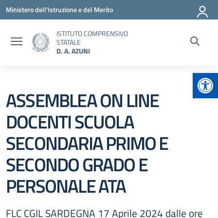
Vai ai contenuti
Vai al menu di navigazione
Vai al footer
Ministero dell'Istruzione e del Merito
ISTITUTO COMPRENSIVO
STATALE
D. A. AZUNI
Apr
ASSEMBLEA ON LINE
DOCENTI SCUOLA
SECONDARIA PRIMO E
SECONDO GRADO E
PERSONALE ATA
FLC CGIL SARDEGNA 17 Aprile 2024 dalle ore