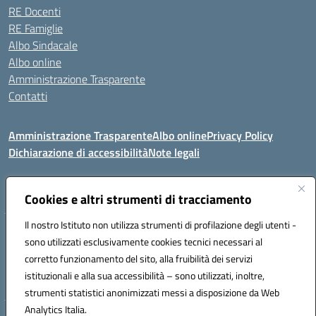
RE Docenti
RE Famiglie
Albo Sindacale
Albo online
Amministrazione Trasparente
Contatti
Amministrazione Trasparente
Albo online
Privacy Policy
Dichiarazione di accessibilità
Note legali
Seguici su:
Cookies e altri strumenti di tracciamento
Il nostro Istituto non utilizza strumenti di profilazione degli utenti -
VIA COMM.FUMU 07020 BUDDUSO' (SS)
sono utilizzati esclusivamente cookies tecnici necessari al
Codice fiscale: 81000450908 Codice meccanografico: SSIC80600X
corretto funzionamento del sito, alla fruibilità dei servizi
Telefono: 079714035 Fax: 079716128
istituzionali e alla sua accessibilità – sono utilizzati, inoltre,
Mail: SSIC80600X@istruzione.it PEC: SSIC80600X@pec.istruzione.it
strumenti statistici anonimizzati messi a disposizione da Web
Analytics Italia.