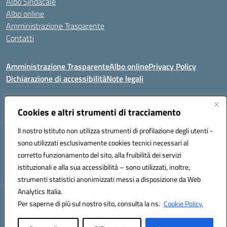
Albo Sindacale
Albo online
Amministrazione Trasparente
Contatti
Amministrazione Trasparente
Albo online
Privacy Policy
Dichiarazione di accessibilità
Note legali
Seguici su:
Cookies e altri strumenti di tracciamento
Il nostro Istituto non utilizza strumenti di profilazione degli utenti -
VIA COMM.FUMU 07020 BUDDUSO' (SS)
sono utilizzati esclusivamente cookies tecnici necessari al
Codice fiscale: 81000450908 Codice meccanografico: SSIC80600X
corretto funzionamento del sito, alla fruibilità dei servizi
Telefono: 079714035 Fax: 079716128
istituzionali e alla sua accessibilità – sono utilizzati, inoltre,
Mail: SSIC80600X@istruzione.it PEC: SSIC80600X@pec.istruzione.it
strumenti statistici anonimizzati messi a disposizione da Web
Analytics Italia.
Hosting & Powered by 3D Solution S.r.l.
Per saperne di più sul nostro sito, consulta la ns.
Cookie Policy.
Concept & Design by Designers Italia