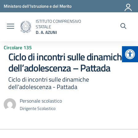
Vai ai contenuti
Vai al menu di navigazione
Vai al footer
Ministero dell'Istruzione e del Merito
ISTITUTO COMPRENSIVO
STATALE
D. A. AZUNI
Apr
Circolare 135
Ciclo di incontri sulle dinamiche
dell’adolescenza – Pattada
Ciclo di incontri sulle dinamiche
dell'adolescenza - Pattada
Personale scolastico
Dirigente Scolastico