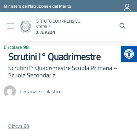
Vai ai contenuti
Vai al menu di navigazione
Vai al footer
Ministero dell'Istruzione e del Merito
ISTITUTO COMPRENSIVO
STATALE
D. A. AZUNI
Apr
Circolare 98
Scrutini I° Quadrimestre
Scrutini I° Quadrimestre Scuola Primaria –
Scuola Secondaria
Personale scolastico
Circ.n.98