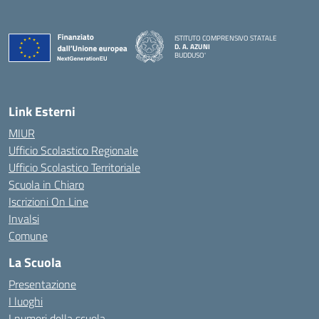
ISTITUTO COMPRENSIVO STATALE
D. A. AZUNI
BUDDUSO'
— Visita la pagina iniziale della scuola
Link Esterni
MIUR
Ufficio Scolastico Regionale
Ufficio Scolastico Territoriale
Scuola in Chiaro
Iscrizioni On Line
Invalsi
Comune
La Scuola
Presentazione
I luoghi
I numeri della scuola