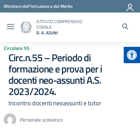
Vai ai contenuti
Vai al menu di navigazione
Vai al footer
Ministero dell'Istruzione e del Merito
ISTITUTO COMPRENSIVO
STATALE
D. A. AZUNI
Apr
Circolare 55
Circ.n.55 – Periodo di
formazione e prova per i
docenti neo-assunti A.S.
2023/2024.
Incontro docenti neoassunti e tutor
Personale scolastico