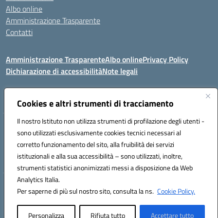
Albo online
Amministrazione Trasparente
Contatti
Amministrazione Trasparente
Albo online
Privacy Policy
Dichiarazione di accessibilità
Note legali
Seguici su:
Cookies e altri strumenti di tracciamento
Il nostro Istituto non utilizza strumenti di profilazione degli utenti -
VIA COMM.FUMU 07020 BUDDUSO' (SS)
sono utilizzati esclusivamente cookies tecnici necessari al
Codice fiscale: 81000450908 Codice meccanografico: SSIC80600X
corretto funzionamento del sito, alla fruibilità dei servizi
Telefono: 079714035 Fax: 079716128
istituzionali e alla sua accessibilità – sono utilizzati, inoltre,
Mail: SSIC80600X@istruzione.it PEC: SSIC80600X@pec.istruzione.it
strumenti statistici anonimizzati messi a disposizione da Web
Analytics Italia.
Hosting & Powered by 3D Solution S.r.l.
Per saperne di più sul nostro sito, consulta la ns.
Cookie Policy.
Concept & Design by Designers Italia
Personalizza
Rifiuta tutto
Accettare tutto